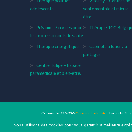
Thérapie pour les
VitaPsy – Centres de
adolescents
santé mentale et mieux-
être
Privium – Services pour
Thérapie TCC Belgiq
les professionnels de santé
Thérapie énergétique
Cabinets à louer / à
partager
Centre Tulipe – Espace
paramédicale et bien-être.
Copyright © 2026
Centre Thérapie.
Tous droits 
Nous utilisons des cookies pour vous garantir la meilleure expér