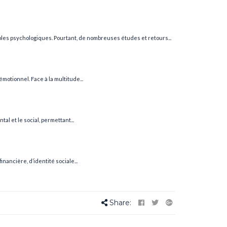
bles psychologiques. Pourtant, de nombreuses études et retours...
otionnel. Face à la multitude...
l et le social, permettant...
nancière, d’identité sociale...
Share: