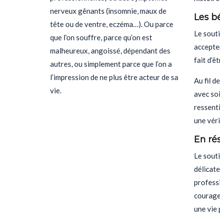
nerveux gênants (insomnie, maux de
Les b
tête ou de ventre, eczéma…). Ou parce
Le souti
que l’on souffre, parce qu’on est
accepter
malheureux, angoissé, dépendant des
fait d’ê
autres, ou simplement parce que l’on a
l’impression de ne plus être acteur de sa
Au fil d
vie.
avec soi
ressent
une véri
En ré
Le souti
délicate
profess
courageu
une vie 