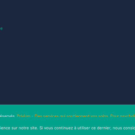
ue
réservés.
Privium – Des services qui soutiennent vos soins. Pour psyc
RGPD - Politique de Protection de la Vie Privée
ience sur notre site. Si vous continuez à utiliser ce dernier, nous consi