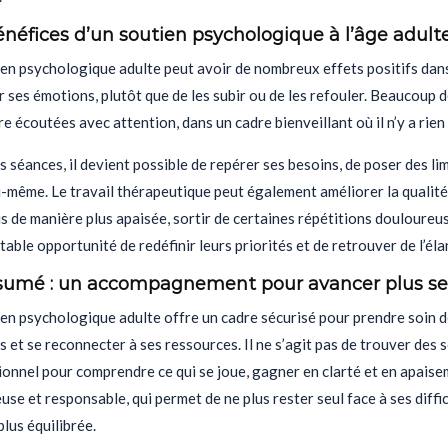
énéfices d’un soutien psychologique à l’âge adult
en psychologique adulte peut avoir de nombreux effets positifs dans 
 ses émotions, plutôt que de les subir ou de les refouler. Beaucoup 
tre écoutées avec attention, dans un cadre bienveillant où il n’y a rien
es séances, il devient possible de repérer ses besoins, de poser des lim
-même. Le travail thérapeutique peut également améliorer la qualité 
is de manière plus apaisée, sortir de certaines répétitions doulour
table opportunité de redéfinir leurs priorités et de retrouver de l’él
sumé : un accompagnement pour avancer plus s
en psychologique adulte offre un cadre sécurisé pour prendre soin d
s et se reconnecter à ses ressources. Il ne s’agit pas de trouver des 
ionnel pour comprendre ce qui se joue, gagner en clarté et en apais
se et responsable, qui permet de ne plus rester seul face à ses diff
plus équilibrée.