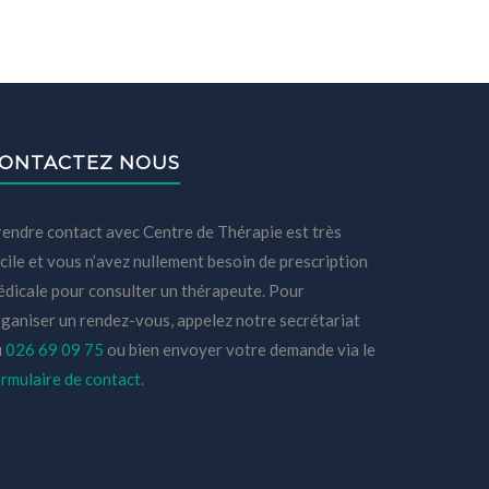
ONTACTEZ NOUS
endre contact avec Centre de Thérapie est très
cile et vous n’avez nullement besoin de prescription
dicale pour consulter un thérapeute. Pour
ganiser un rendez-vous, appelez notre secrétariat
u
026 69 09 75
ou bien envoyer votre demande via le
rmulaire de contact.