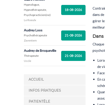
Hypnologue,
Contrair
18-08-2026
Hypnothérapeute,
dans de 
Psychopracticien(ne)
Le Roeulx
gérer le
meilleur
Audrey Loos
21-08-2026
Psychothérapeute
Dans q
Zaventem
Chaque a
psychol
Audrey de Broqueville
21-08-2026
Thérapeute
Lorsq
Uccle
de vi
Face 
En ca
ACCUEIL
sché
INFOS PRATIQUES
Quand
assez
PATIENTÈLE
Lorsq