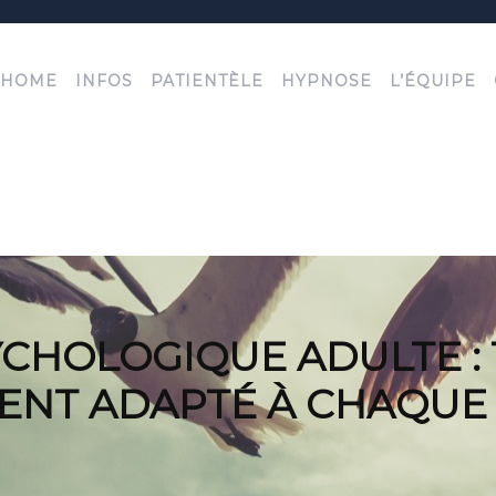
HOME
INFOS
PATIENTÈLE
HYPNOSE
L’ÉQUIPE
CHOLOGIQUE ADULTE :
T ADAPTÉ À CHAQUE É