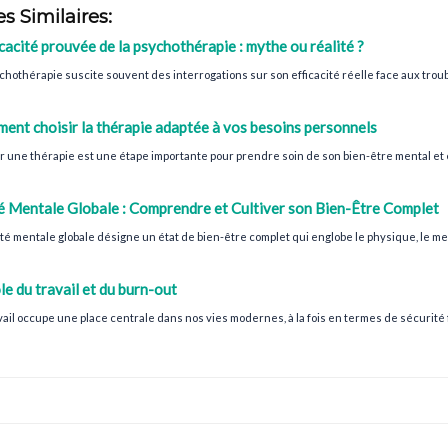
es Similaires:
icacité prouvée de la psychothérapie : mythe ou réalité ?
chothérapie suscite souvent des interrogations sur son efficacité réelle face aux trou
ent choisir la thérapie adaptée à vos besoins personnels
r une thérapie est une étape importante pour prendre soin de son bien-être mental et ém
é Mentale Globale : Comprendre et Cultiver son Bien-Être Complet
té mentale globale désigne un état de bien-être complet qui englobe le physique, le menta
le du travail et du burn-out
vail occupe une place centrale dans nos vies modernes, à la fois en termes de sécurité fi