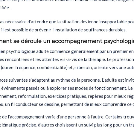
ifiée.
 pas nécessaire d’attendre que la situation devienne insupportable pou
s il est possible de prévenir l’installation de souffrances durables.
nt se déroule un accompagnement psychologiq
ien psychologique adulte commence généralement par un premier entr
tés rencontrées et les attentes vis-à-vis de la thérapie. Le profession
(durée, fréquence, confidentialité) et, si besoin, oriente vers une au
ces suivantes s’adaptent au rythme de la personne. L’adulte est invité 
 événements passés ou à explorer ses modes de fonctionnement. Le th
nnement, reformulation, exercices pratiques, repères pour mieux rég
u, un fil conducteur se dessine, permettant de mieux comprendre ce q
e de l’accompagnement varie d’une personne à l’autre. Certains trou
lématique précise, d’autres choisissent un suivi plus long pour un tra
.