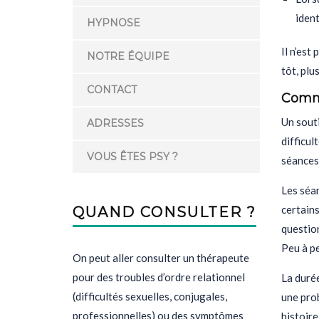
ident
HYPNOSE
Il n’est
NOTRE ÉQUIPE
tôt, plu
CONTACT
Comme
Un sout
ADRESSES
difficul
VOUS ÊTES PSY ?
séances 
Les séan
certains
QUAND CONSULTER ?
questio
Peu à pe
On peut aller consulter un thérapeute
pour des troubles d’ordre relationnel
La duré
(difficultés sexuelles, conjugales,
une prob
professionnelles) ou des symptômes
histoire