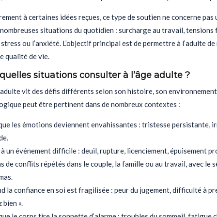
ement à certaines idées reçues, ce type de soutien ne concerne pas u
nombreuses situations du quotidien : surcharge au travail, tensions fa
 stress ou l’anxiété. L’objectif principal est de permettre à l’adulte d
e qualité de vie.
uelles situations consulter à l’âge adulte ?
dulte vit des défis différents selon son histoire, son environnement 
ogique peut être pertinent dans de nombreux contextes :
ue les émotions deviennent envahissantes : tristesse persistante, irr
de.
à un événement difficile : deuil, rupture, licenciement, épuisement p
s de conflits répétés dans le couple, la famille ou au travail, avec l
mas.
 la confiance en soi est fragilisée : peur du jugement, difficulté à p
 bien ».
ue le corps tire la sonnette d’alarme : troubles du sommeil, fatigue