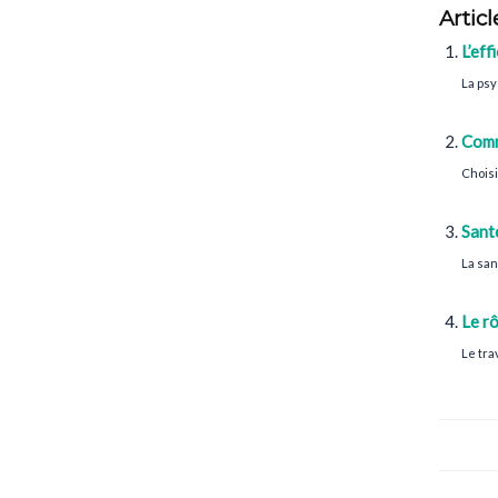
Articl
L’eff
La psy
Comm
Choisi
Sant
La san
Le rô
Le tra