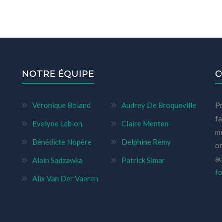
NOTRE ÉQUIPE
C
Véronique Boland
Audrey De Broqueville
Pr
fa
Evelyne Leblon
Claire Menten
mé
Bénédicte Nopère
Delphine Remy
or
a
Alain Sadzawka
Patrick Simar
fo
Alix Van Der Vaeren