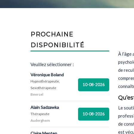
PROCHAINE
DISPONIBILITÉ
À l’âge 
psychol
Veuillez sélectionner :
de recu
Véronique Boland
comprend
Hypnothérapeute,
10-08-2026
connaît
Sexothérapeute
Beersel
Qu’es
Alain Sadzawka
Le sout
10-08-2026
Thérapeute
professi
Auderghem
de const
est vécu
Claire Menten