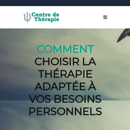
COMMENT
CHOISIR LA
THÉRAPIE
ADAPTÉE À
VOS BESOINS
PERSONNELS