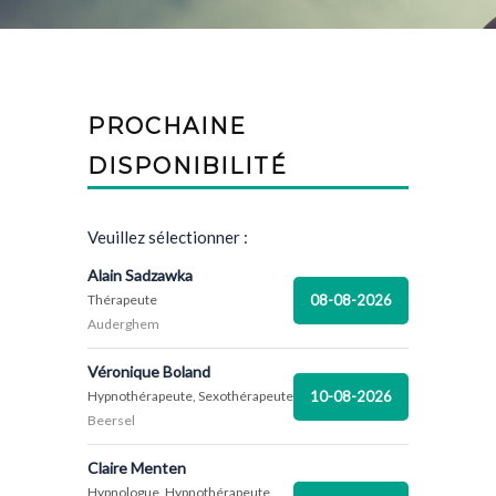
PROCHAINE
DISPONIBILITÉ
Veuillez sélectionner :
Alain Sadzawka
08-08-2026
Thérapeute
Auderghem
Véronique Boland
10-08-2026
Hypnothérapeute, Sexothérapeute
Beersel
Claire Menten
Hypnologue, Hypnothérapeute,