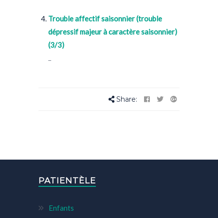
Trouble affectif saisonnier (trouble
dépressif majeur à caractère saisonnier)
(3/3)
...
Share:
PATIENTÈLE
Enfants