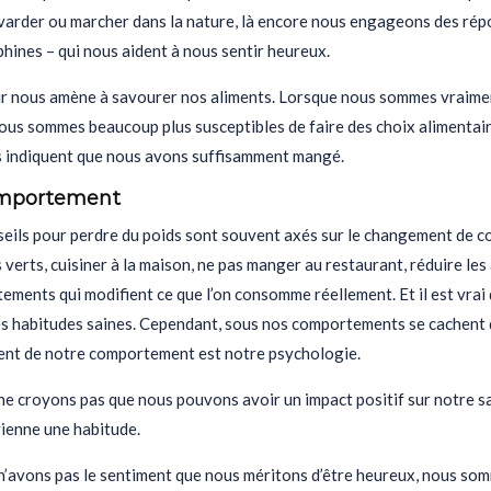
arder ou marcher dans la nature, là encore nous engageons des répon
hines – qui nous aident à nous sentir heureux.
sir nous amène à savourer nos aliments. Lorsque nous sommes vraimen
ous sommes beaucoup plus susceptibles de faire des choix alimentair
s indiquent que nous avons suffisamment mangé.
omportement
seils pour perdre du poids sont souvent axés sur le changement de c
verts, cuisiner à la maison, ne pas manger au restaurant, réduire les a
ements qui modifient ce que l’on consomme réellement. Et il est vr
es habitudes saines. Cependant, sous nos comportements se cachent d
nt de notre comportement est notre psychologie.
ne croyons pas que nous pouvons avoir un impact positif sur notre s
vienne une habitude.
 n’avons pas le sentiment que nous méritons d’être heureux, nous so