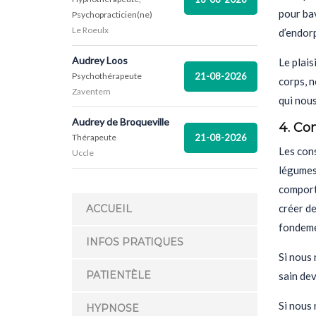
pour bav
Psychopracticien(ne)
Le Roeulx
d’endorp
Audrey Loos
Le plai
21-08-2026
Psychothérapeute
corps, n
Zaventem
qui nou
Audrey de Broqueville
4. C
21-08-2026
Thérapeute
Les con
Uccle
légumes 
comport
créer d
ACCUEIL
fondeme
INFOS PRATIQUES
Si nous 
PATIENTÈLE
sain de
Si nous
HYPNOSE