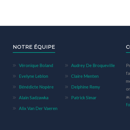
NOTRE ÉQUIPE
C
Véronique Boland
Audrey De Broqueville
Pr
fa
Evelyne Leblon
Claire Menten
mé
Bénédicte Nopère
Delphine Remy
or
a
Alain Sadzawka
Patrick Simar
fo
Alix Van Der Vaeren