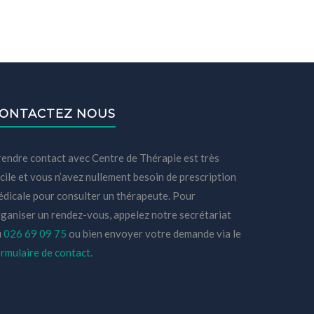
ONTACTEZ NOUS
endre contact avec Centre de Thérapie est très
cile et vous n’avez nullement besoin de prescription
dicale pour consulter un thérapeute. Pour
ganiser un rendez-vous, appelez notre secrétariat
u
026 69 09 75
ou bien envoyer votre demande via le
rmulaire de contact.