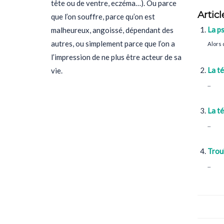
tête ou de ventre, eczéma…). Ou parce
Articl
que l’on souffre, parce qu’on est
La ps
malheureux, angoissé, dépendant des
autres, ou simplement parce que l’on a
Alors 
l’impression de ne plus être acteur de sa
La té
vie.
...
La té
...
Troub
...