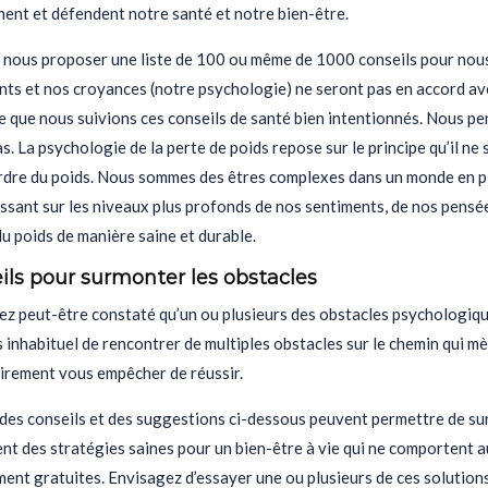
ent et défendent notre santé et notre bien-être.
 nous proposer une liste de 100 ou même de 1000 conseils pour nous 
ts et nos croyances (notre psychologie) ne seront pas en accord avec
 que nous suivions ces conseils de santé bien intentionnés. Nous pen
as. La psychologie de la perte de poids repose sur le principe qu’il ne
rdre du poids. Nous sommes des êtres complexes dans un monde en pl
sant sur les niveaux plus profonds de nos sentiments, de nos pensées
u poids de manière saine et durable.
ils pour surmonter les obstacles
z peut-être constaté qu’un ou plusieurs des obstacles psychologiques
s inhabituel de rencontrer de multiples obstacles sur le chemin qui m
irement vous empêcher de réussir.
des conseils et des suggestions ci-dessous peuvent permettre de su
nt des stratégies saines pour un bien-être à vie qui ne comportent 
ent gratuites. Envisagez d’essayer une ou plusieurs de ces solutions