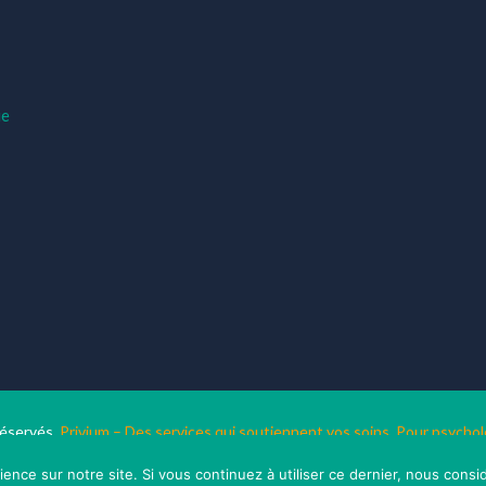
ue
réservés.
Privium – Des services qui soutiennent vos soins. Pour psyc
RGPD - Politique de Protection de la Vie Privée
ience sur notre site. Si vous continuez à utiliser ce dernier, nous consi