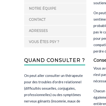
soutienn
NOTRE ÉQUIPE
On peut
sentimen
CONTACT
probable
ADRESSES
pas le c
pour pe
VOUS ÊTES PSY ?
compatis
perdre d
QUAND CONSULTER ?
Conse
Vous ave
n’est pa
On peut aller consulter un thérapeute
nécessa
pour des troubles d’ordre relationnel
(difficultés sexuelles, conjugales,
Chacun 
professionnelles) ou des symptômes
égaleme
nerveux gênants (insomnie, maux de
entièrem