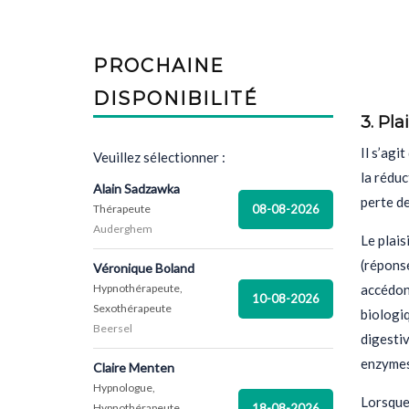
PROCHAINE
DISPONIBILITÉ
3. Plai
Il s’agi
Veuillez sélectionner :
la réduc
Alain Sadzawka
perte de
08-08-2026
Thérapeute
Auderghem
Le plais
(répons
Véronique Boland
Hypnothérapeute,
accédons
10-08-2026
Sexothérapeute
biologi
Beersel
digestiv
enzymes 
Claire Menten
Hypnologue,
Lorsque
18-08-2026
Hypnothérapeute,