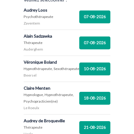
Audrey Loos
07-08-2026
Psychothérapeute
Zaventem
Alain Sadzawka
07-08-2026
Thérapeute
Auderghem
Véronique Boland
10-08-2026
Hypnothérapeute, Sexothérapeute
Beersel
Claire Menten
Hypnologue, Hypnothérapeute,
18-08-2026
Psychopracticien(ne)
Le Roeulx
Audrey de Broqueville
21-08-2026
Thérapeute
Uccle