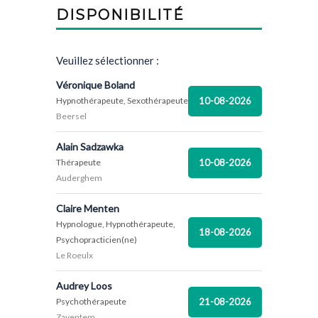
DISPONIBILITÉ
Veuillez sélectionner :
Véronique Boland
10-08-2026
Hypnothérapeute, Sexothérapeute
Beersel
Alain Sadzawka
10-08-2026
Thérapeute
Auderghem
Claire Menten
Hypnologue, Hypnothérapeute,
18-08-2026
Psychopracticien(ne)
Le Roeulx
Audrey Loos
21-08-2026
Psychothérapeute
Zaventem