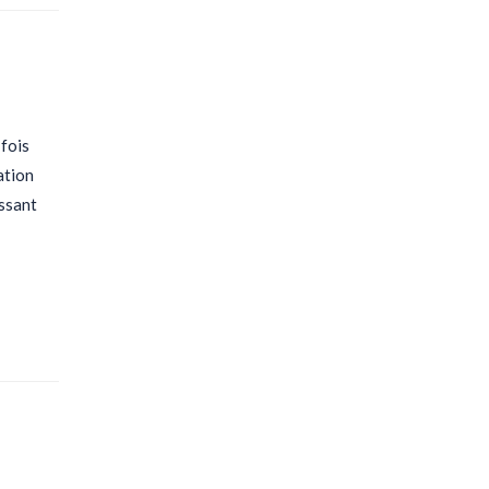
 fois
ation
issant