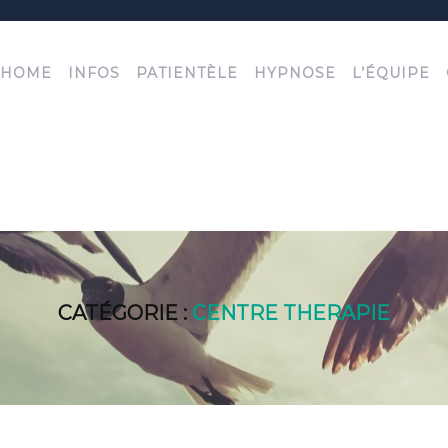
HOME
INFOS
PATIENTÈLE
HYPNOSE
L’ÉQUIPE
CATÉGORIE :
CENTRE THERAPIE