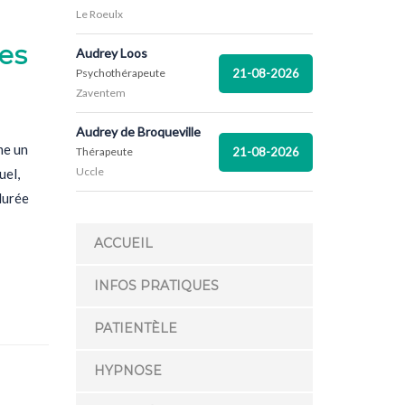
Le Roeulx
les
Audrey Loos
21-08-2026
Psychothérapeute
Zaventem
Audrey de Broqueville
me un
21-08-2026
Thérapeute
Uccle
uel,
 durée
ACCUEIL
INFOS PRATIQUES
PATIENTÈLE
HYPNOSE