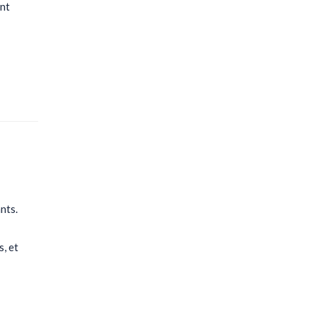
ent
nts.
s, et