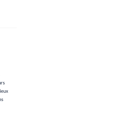
s
urs
mieux
ns