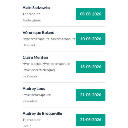
Alain Sadzawka
08-08-2026
Thérapeute
Auderghem
Véronique Boland
10-08-2026
Hypnothérapeute, Sexothérapeute
Beersel
Claire Menten
Hypnologue, Hypnothérapeute,
18-08-2026
Psychopracticien(ne)
Le Roeulx
Audrey Loos
21-08-2026
Psychothérapeute
Zaventem
Audrey de Broqueville
21-08-2026
Thérapeute
Uccle