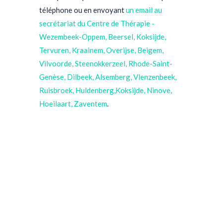
téléphone ou en envoyant
un email au
secrétariat
du Centre de Thérapie -
Wezembeek-Oppem, Beersel, Koksijde,
Tervuren, Kraainem, Overijse, Beigem,
Vilvoorde, Steenokkerzeel, Rhode-Saint-
Genèse, Dilbeek, Alsemberg, Vlenzenbeek,
Ruisbroek, Huldenberg,Koksijde, Ninove,
Hoeilaart, Zaventem
.
psychologue Wezembeek-Oppem, Koksijde, psychologue Kraainem, Tervuren, psychologue Vilvoorde, Overijse, Steenokkerzeel psychologue, thérapie Wezembeek-Oppem, thérapie Kraainem, thérapie Tervuren, thérapie Vilvoorde, thérapie
Steenokkerzeel, psychothérapeute Beigem, Thérapeute Beersel, Hypnothérapeute beersel, psychothérapeute Wezembeek-Oppem, psychothérapeute Koksijde, psychothérapeute Kraainem, psychothérapeute Tervuren, psychothérapeute Vilvoorde, psychothérapeute Steenokkerzeel, psychothérapeute Dilbeek, psychothérapeute Alsemberg, psychothérapeute Vlenzenbeek, psychothérapeute Ruisbroek, Huldenberg, psychothérapeute Ninove, psychothérapeute
Hoeilaart, psychothérapeute Koksijde
Notre équipe des thérapeutes à
Overijse| Centre de thérapie
Notre équipe des thérapeutes à