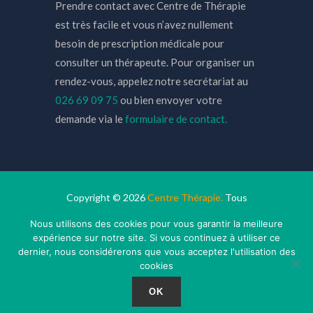
Prendre contact avec Centre de Thérapie
est très facile et vous n’avez nullement
besoin de prescription médicale pour
consulter un thérapeute. Pour organiser un
rendez-vous, appelez notre secrétariat au
026 69 09 75
ou bien envoyer votre
demande via le
formulaire de contact.
Copyright © 2026
Centre Thérapie.
Tous
droits réservés.
Privium – Des services qui
Nous utilisons des cookies pour vous garantir la meilleure
soutiennent vos soins. Pour psychologues,
expérience sur notre site. Si vous continuez à utiliser ce
psychotherapeutes et hypnotherapeutes.
dernier, nous considérerons que vous acceptez l'utilisation des
cookies
RGPD - Politique de Protection de la Vie
Privée
OK