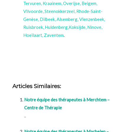
Tervuren, Kraainem, Overijse, Beigem,
Vilvoorde, Steenokkerzeel, Rhode-Saint-
Genèse, Dilbeek, Alsemberg, Vlenzenbeek,
Ruisbroek, Huldenberg,Koksijde, Ninove,
Hoeilaart, Zaventem
.
psychologue Wezembeek-Oppem, Koksijde, psychologue Kraainem, Tervuren, psychologue Vilvoorde, Overijse, Steenokkerzeel psychologue, thérapie Wezembeek-Oppem, thérapie Kraainem, thérapie Tervuren, thérapie Vilvoorde, thérapie
Steenokkerzeel, psychothérapeute Beigem, Thérapeute Beersel, Hypnothérapeute beersel, psychothérapeute Wezembeek-Oppem, psychothérapeute Koksijde, psychothérapeute Kraainem, psychothérapeute Tervuren, psychothérapeute Vilvoorde, psychothérapeute Steenokkerzeel, psychothérapeute Dilbeek, psychothérapeute Alsemberg, psychothérapeute Vlenzenbeek, psychothérapeute Ruisbroek, Huldenberg, psychothérapeute Ninove, psychothérapeute
Hoeilaart, psychothérapeute Koksijde
Articles Similaires:
Notre équipe des thérapeutes à Merchtem –
Centre de Thérapie
...
Notre équipe des thérapeutes à Machelen –